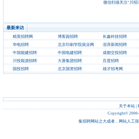
微信扫描关注“川招
最新来访
精英招聘网
博客园招聘
长鑫科技招聘
华电招聘
北京印刷学院就业网
澎湃新闻招聘
中国能建招聘
中国电建招聘
成都交投招聘
川投能源招聘
大唐集团招聘
百度招聘
国投招聘
北京国资招聘
雄才招考网
关于本站
|
Copyright© 2006
集招聘网站之大成者，网站人工筛