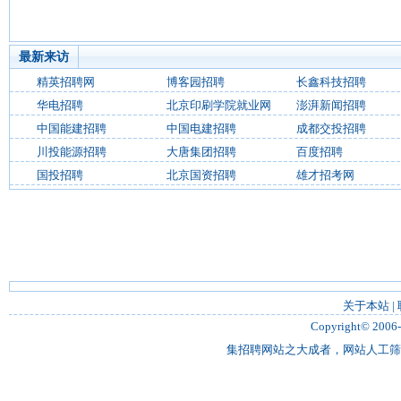
最新来访
精英招聘网
博客园招聘
长鑫科技招聘
华电招聘
北京印刷学院就业网
澎湃新闻招聘
中国能建招聘
中国电建招聘
成都交投招聘
川投能源招聘
大唐集团招聘
百度招聘
国投招聘
北京国资招聘
雄才招考网
关于本站
|
Copyright© 2006
集招聘网站之大成者，网站人工筛