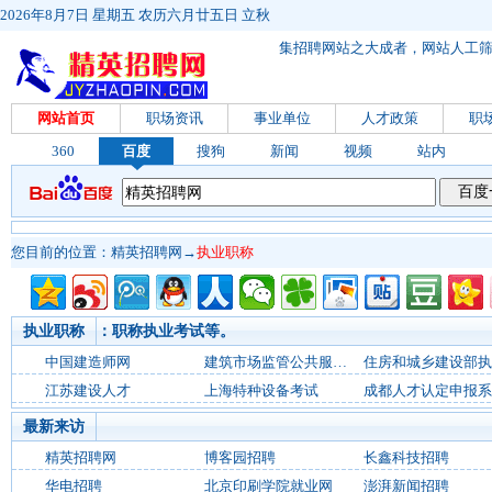
2026年8月7日 星期五 农历六月廿五日 立秋
集招聘网站之大成者，网站人工
网站首页
职场资讯
事业单位
人才政策
职
360
百度
搜狗
新闻
视频
站内
您目前的位置：
精英招聘网
→
执业职称
执业职称
：职称执业考试等。
中国建造师网
建筑市场监管公共服务平台
江苏建设人才
上海特种设备考试
成都人才认定申报系
最新来访
精英招聘网
博客园招聘
长鑫科技招聘
华电招聘
北京印刷学院就业网
澎湃新闻招聘