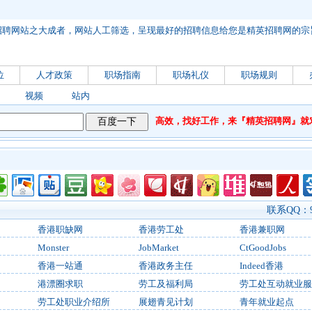
招聘网站之大成者，网站人工筛选，呈现最好的招聘信息给您是精英招聘网的宗
位
人才政策
职场指南
职场礼仪
职场规则
视频
站内
高效，找好工作，来『精英招聘网』就对了，域
联系QQ：90
香港职缺网
香港劳工处
香港兼职网
Monster
JobMarket
CtGoodJobs
香港一站通
香港政务主任
Indeed香港
港漂圈求职
劳工及福利局
劳工处互动就业服
劳工处职业介绍所
展翅青见计划
青年就业起点