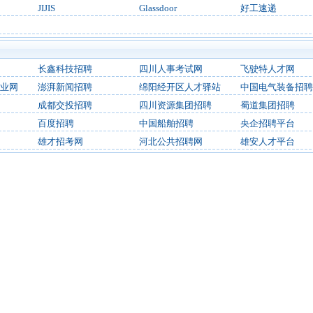
JIJIS
Glassdoor
好工速递
长鑫科技招聘
四川人事考试网
飞驶特人才网
业网
澎湃新闻招聘
绵阳经开区人才驿站
中国电气装备招聘
成都交投招聘
四川资源集团招聘
蜀道集团招聘
百度招聘
中国船舶招聘
央企招聘平台
雄才招考网
河北公共招聘网
雄安人才平台